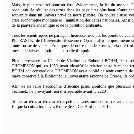
Mais, le plus essentiel pourrait être, évidemment, la fin du monde. P
produisait, le résultat des urnes dans les pays cités plus haut n’auraien
souvenirs dans un univers privé de notre planète. On pourrait aussi voi
crise économique mondiale et l’annulation des dettes nationales. Ainsi qu
de la pauvreté endémique et de la pollution ambiante.
Tous les scientifiques ne partagent heureusement pas les points de vue 
PETRASEK, de l’Université silésienne d’Opava, affirme que, même si l’
toute forme de vie soit éradiquée de notre monde. Certes, cela n’est ni
mérite de laisser poindre une parcelle d’espoir.
Plus intéressante est l’étude de Vladimir et Bohumil BÖHM, deux scie
THOMPSON qui, en 1950, avait identifié la relation entre le calendrier
BÖHM ont constaté que THOMPSON avait oublié de tenir compte de l’o
maya conservé à la Bibliothèque universitaire saxonne de Dresde, ils ont
Afin de ne faire l’économie d’aucune piste, ajoutons que plusieurs
Techniek, ne prévoyant rien d’irréparable avant… 2220 !
Si mes arrières-arrières-arrières petits-enfants tombent sur cet article
Et que la cotisation devra être réglée à GenAmi pour 2013.