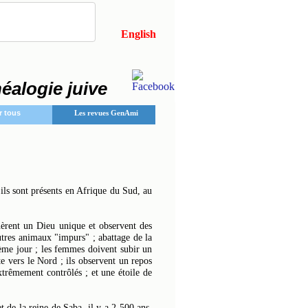
English
néalogie juive
r tous
Les revues GenAmi
ls sont présents en Afrique du Sud, au
nèrent un Dieu unique et observent des
autres animaux "impurs" ; abattage de la
e GenAmi
tième jour ; les femmes doivent subir un
te vers le Nord ; ils observent un repos
xtrêmement contrôlés ; et une étoile de
 de la reine de Saba, il y a 2 500 ans.