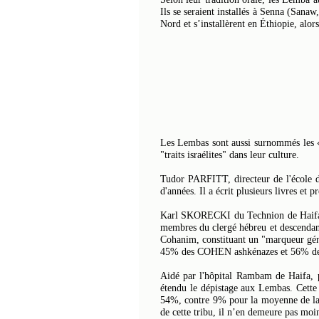
Ils se seraient installés à Senna (Sana
Nord et s’installèrent en Éthiopie, alor
Les Lembas sont aussi surnommés les «
"traits israélites" dans leur culture.
Tudor PARFITT, directeur de l'école d'
d'années. Il a écrit plusieurs livres et 
Karl SKORECKI du Technion de Haifa, s
membres du clergé hébreu et descendant
Cohanim, constituant un "marqueur géné
45% des COHEN ashkénazes et 56% des 
Aidé par l'hôpital Rambam de Haifa, 
étendu le dépistage aux Lembas. Cette 
54%, contre 9% pour la moyenne de la p
de cette tribu, il n’en demeure pas moi