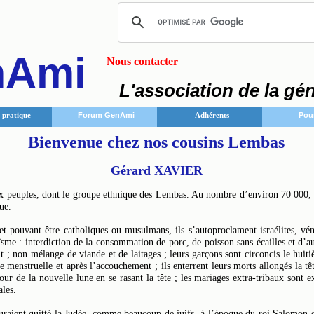
nAmi
Nous contacter
L'association de la gé
pratique
Forum GenAmi
Adhérents
Pou
Bienvenue chez nos cousins Lembas
Gérard XAVIER
 peuples, dont le groupe ethnique des Lembas. Au nombre d’environ 70 000, i
ue.
Nous contacter
Qui sommes-nous ?
et pouvant être catholiques ou musulmans, ils s’autoproclament israélites, vé
Mentions légales
aïsme : interdiction de la consommation de porc, de poisson sans écailles et d’
Plan du site © GenAmi 2026 - Tous droits réservés sur tout le site d
ut ; non mélange de viande et de laitages ; leurs garçons sont circoncis le hui
e menstruelle et après l’accouchement ; ils enterrent leurs morts allongés la tê
ur de la nouvelle lune en se rasant la tête ; les mariages extra-tribaux sont e
ales.
uraient quitté la Judée, comme beaucoup de juifs, à l’époque du roi Salomon et