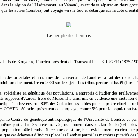
w, dans la région de l’Hadramaout, au Yémen), avant de se séparer en deux groupe
s que les autres (Lembas) ont voyagé vers le Sud et débarqué sur la côte oriental
Le périple des Lembas
 Juifs de Kruger », l’ancien président du Transvaal Paul KRUGER (1825-1904)
études orientales et africaines de l'Université de Londres, a fait des recherc
produit un documentaire en 2000 sur le sujet : Les tribus perdues d'Israël (Lost Tr
pécialiste en génétique des populations, a entrepris d'étudier des prélèvem
s supposés d'Aaron, frère de Moïse. Il a ainsi mis en évidence une mutation 
tique" : chez environ 80% des Cohanim assemblés pour la prière rituelle sur l
COHEN séfarades présentent ce marquage, contre 5% pour la population isra
par le Centre de génétique anthropologique de l'Université de Londres et p
même particularité y a été trouvée, notamment dans le clan Bouba (celui des 
opulation mâle Lemba. Si cela ne constitue, bien évidemment, en rien une pre
ns que cet écheveau d’indices place les Lembas parmi les membres putatifs des T