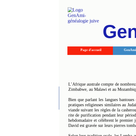
Ge
Page d'accueil
GenAmi 
L’Afrique australe compte de nombreux
Zimbabwe, au Malawi et au Mozambiq
Bien que parlant les langues bantoues 
pratiques religieuses similaires au Jud
viande suivant les règles de la cashero
rite de purification pendant leur périod
hebdomadaire et célèbrent le premier jo
David est gravée sur leurs pierres tomb
Selon leur tradition orale, les Lemba a