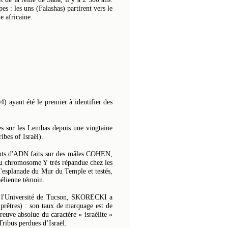
s : les uns (Falashas) partirent vers le
e africaine.
 ayant été le premier à identifier des
hes sur les Lembas depuis une vingtaine
ibes of Israël).
ents d'ADN faits sur des mâles COHEN,
du chromosome Y très répandue chez les
'esplanade du Mur du Temple et testés,
élienne témoin.
ar l'Université de Tucson, SKORECKI a
prêtres) : son taux de marquage est de
uve absolue du caractère « israélite »
ribus perdues d’Israël.