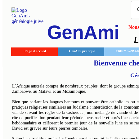
GenAmi
Nous 
L
Page d'accueil
GenAmi pratique
Forum GenAm
Bienvenue che
Gé
L’Afrique australe compte de nombreux peuples, dont le groupe ethniq
Zimbabwe, au Malawi et au Mozambique.
Bien que parlant les langues bantoues et pouvant être catholiques ou m
pratiques religieuses similaires au Judaïsme : interdiction de la consom
viande suivant les règles de la casherout ; non mélange de viande et de 
rite de purification pendant leur période menstruelle et après l’accouche
hebdomadaire et célèbrent le premier jour de la nouvelle lune en se ras
David est gravée sur leurs pierres tombales.
Selon leur tradition orale, les Lemba auraient quitté la Judée, comme b