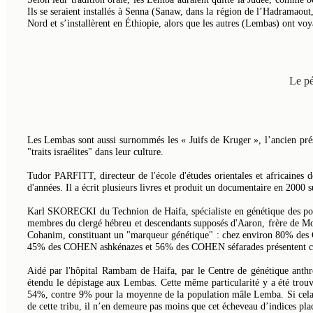
Ils se seraient installés à Senna (Sanaw, dans la région de l’Hadramaout
Nord et s’installèrent en Éthiopie, alors que les autres (Lembas) ont voya
Le pé
Les Lembas sont aussi surnommés les « Juifs de Kruger », l’ancien pr
"traits israélites" dans leur culture.
Tudor PARFITT, directeur de l'école d'études orientales et africaines d
d'années. Il a écrit plusieurs livres et produit un documentaire en 2000 su
Karl SKORECKI du Technion de Haifa, spécialiste en génétique des pop
membres du clergé hébreu et descendants supposés d'Aaron, frère de Mo
Cohanim, constituant un "marqueur génétique" : chez environ 80% des Co
45% des COHEN ashkénazes et 56% des COHEN séfarades présentent ce 
Aidé par l'hôpital Rambam de Haifa, par le Centre de génétique anth
étendu le dépistage aux Lembas. Cette même particularité y a été trou
54%, contre 9% pour la moyenne de la population mâle Lemba. Si cela n
de cette tribu, il n’en demeure pas moins que cet écheveau d’indices pl